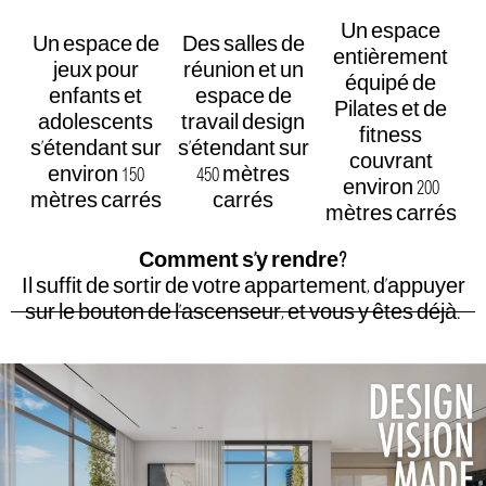
Un espace
Un espace de
Des salles de
entièrement
jeux pour
réunion et un
équipé de
enfants et
espace de
Pilates et de
adolescents
travail design
fitness
s’étendant sur
s’étendant sur
couvrant
environ 150
450 mètres
environ 200
mètres carrés
carrés
mètres carrés
Comment s’y rendre?
Il suffit de sortir de votre appartement, d’appuyer
sur le bouton de l’ascenseur, et vous y êtes déjà.