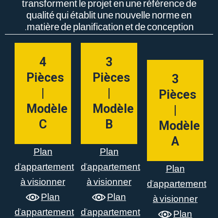
transforment le projet en une référence de
qualité qui établit une nouvelle norme en
matière de planification et de conception.
4
3
Pièces
Pièces
3
|
|
Pièces
Modèle
Modèle
|
C
B
Modèle
A
Plan
Plan
d’appartement
d’appartement
Plan
à visionner
à visionner
d’appartement
Plan
Plan
à visionner
d’appartement
d’appartement
Plan